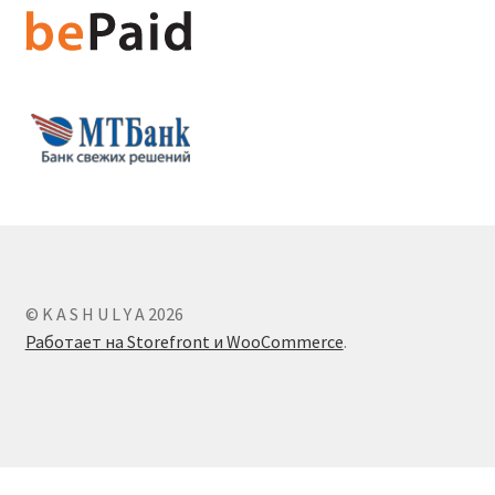
© K A S H U L Y A 2026
Работает на Storefront и WooCommerce
.