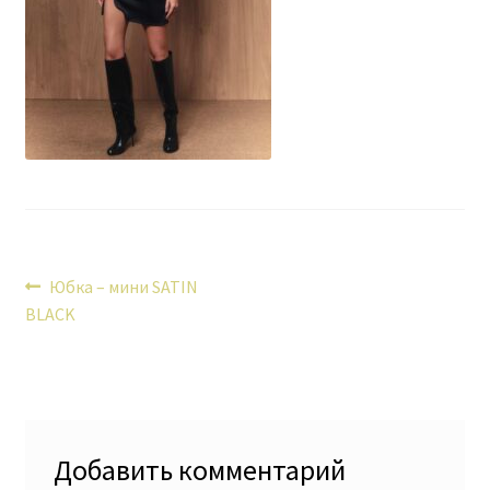
Навигация
Предыдущая
Юбка – мини SATIN
запись:
BLACK
по
записям
Добавить комментарий