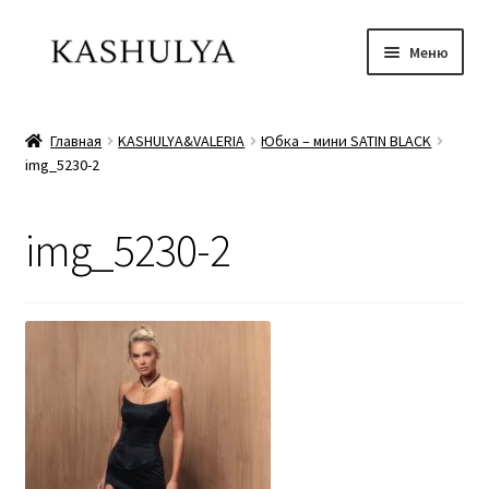
Перейти
Перейти
Меню
к
к
навигации
содержимому
Главная
Главная
KASHULYA&VALERIA
Юбка – мини SATIN BLACK
img_5230-2
Коллeкция
Как оформить и оплатить заказ
img_5230-2
Корзина
Мой аккаунт