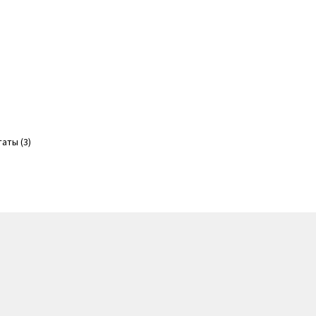
т
р
ет
олько
аций.
Сортировка:
аты (3)
ии
по
но
популярности
рать
анице
ра.