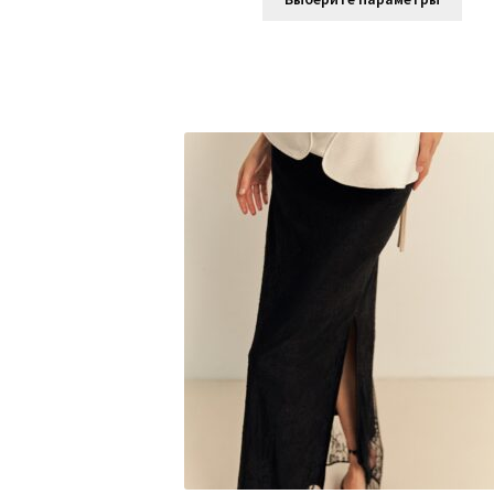
това
име
неск
вари
Опц
мож
выб
на
стр
това