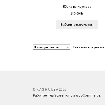
Юбка из кружева
180,00
Br
Это
Выберите параметры
това
име
неск
вари
Показаны все результ
Опц
мож
выб
на
стр
това
© K A S H U L Y A 2026
Работает на Storefront и WooCommerce
.