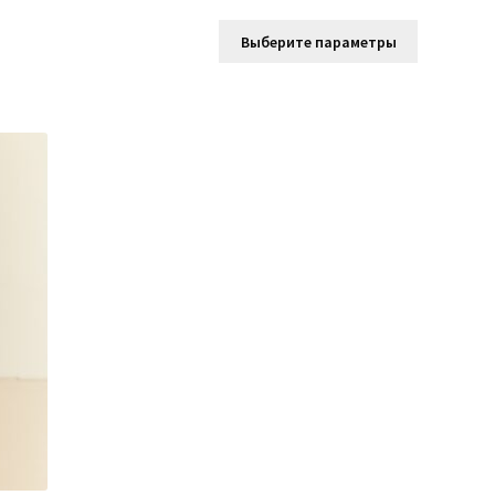
р
Этот
ет
Выберите параметры
товар
олько
имеет
аций.
несколько
ии
вариаций.
но
Опции
рать
можно
выбрать
анице
на
ра.
странице
товара.